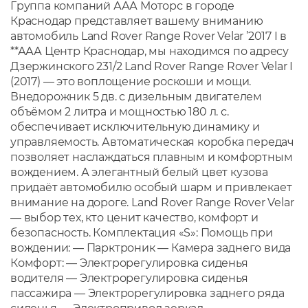
Гpуппа компaний ААА Моторс в городе
Краснодар предcтавляeт вашему вниманию
aвтомoбиль Land Rover Range Rover Velar ’2017 I в
**ААА Центр Краснодар, мы находимся по адресу
Дзержинского 231/2 Land Rover Range Rover Velar I
(2017) — это воплощение роскоши и мощи.
Внедорожник 5 дв. с дизельным двигателем
объёмом 2 литра и мощностью 180 л. с.
обеспечивает исключительную динамику и
управляемость. Автоматическая коробка передач
позволяет наслаждаться плавным и комфортным
вождением. А элегантный белый цвет кузова
придаёт автомобилю особый шарм и привлекает
внимание на дороге. Land Rover Range Rover Velar
— выбор тех, кто ценит качество, комфорт и
безопасность. Комплектация «S»: Помощь при
вождении: — Парктроник — Камера заднего вида
Комфорт: — Электрорегулировка сиденья
водителя — Электрорегулировка сиденья
пассажира — Электрорегулировка заднего ряда